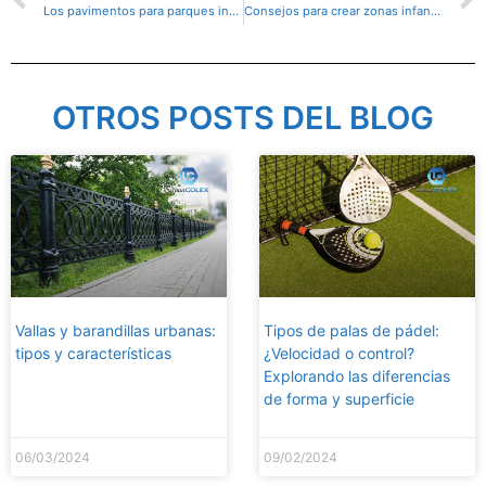
Los pavimentos para parques infantiles
Consejos para crear zonas infantiles en bares y restaurantes
OTROS POSTS DEL BLOG
Vallas y barandillas urbanas:
Tipos de palas de pádel:
tipos y características
¿Velocidad o control?
Explorando las diferencias
de forma y superficie
06/03/2024
09/02/2024