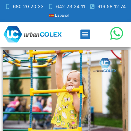
680 20 20 33
642 23 24 11
916 58 12 74
Español