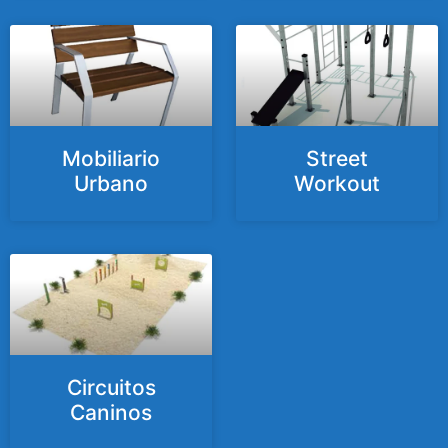
Mobiliario
Street
Urbano
Workout
Circuitos
Caninos