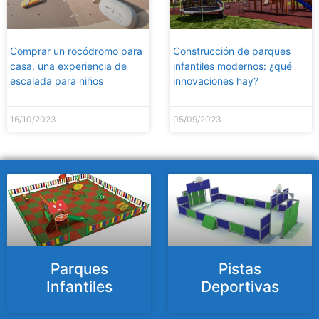
Comprar un rocódromo para
Construcción de parques
casa, una experiencia de
infantiles modernos: ¿qué
escalada para niños
innovaciones hay?
16/10/2023
05/09/2023
Parques
Pistas
Infantiles
Deportivas