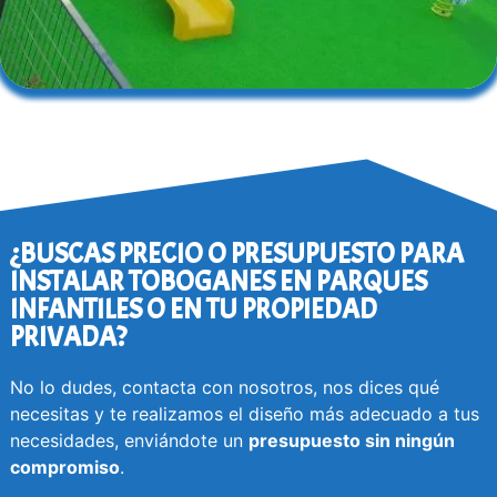
¿BUSCAS PRECIO O PRESUPUESTO PARA
INSTALAR TOBOGANES EN PARQUES
INFANTILES O EN TU PROPIEDAD
PRIVADA?
No lo dudes, contacta con nosotros, nos dices qué
necesitas y te realizamos el diseño más adecuado a tus
necesidades, enviándote un
presupuesto
sin ningún
compromiso
.