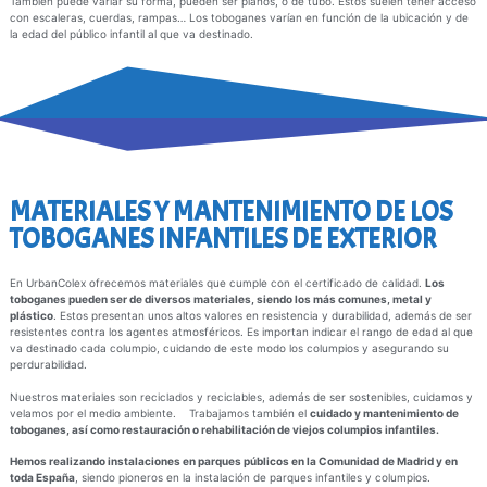
También puede variar su forma, pueden ser planos, o de tubo. Estos suelen tener acceso
con escaleras, cuerdas, rampas… Los toboganes varían en función de la ubicación y de
la edad del público infantil al que va destinado.
MATERIALES Y MANTENIMIENTO DE LOS
TOBOGANES INFANTILES DE EXTERIOR
En UrbanColex ofrecemos materiales que cumple con el certificado de calidad.
Los
toboganes pueden ser de diversos materiales, siendo los más comunes, metal y
plástico
. Estos presentan unos altos valores en resistencia y durabilidad, además de ser
resistentes contra los agentes atmosféricos. Es importan indicar el rango de edad al que
va destinado cada columpio, cuidando de este modo los columpios y asegurando su
perdurabilidad.
Nuestros materiales son reciclados y reciclables, además de ser sostenibles, cuidamos y
velamos por el medio ambiente. Trabajamos también el
cuidado y mantenimiento de
toboganes, así como restauración o rehabilitación de viejos columpios infantiles.
Hemos realizando instalaciones en parques públicos en la Comunidad de Madrid y en
toda España
, siendo pioneros en la instalación de parques infantiles y columpios.