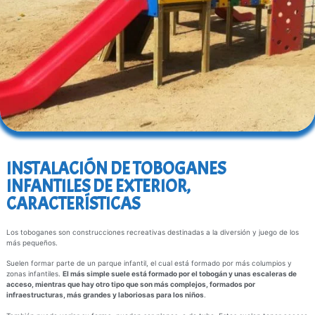
INSTALACIÓN DE TOBOGANES
INFANTILES DE EXTERIOR,
CARACTERÍSTICAS
Los toboganes son construcciones recreativas destinadas a la diversión y juego de los
más pequeños.
Suelen formar parte de un parque infantil, el cual está formado por más columpios y
zonas infantiles.
El más simple suele está formado por el tobogán y unas escaleras de
acceso, mientras que hay otro tipo que son más complejos, formados por
infraestructuras, más grandes y laboriosas para los niños
.