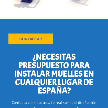
CONTACTAR
¿NECESITAS
PRESUPUESTO PARA
INSTALAR MUELLES EN
CUALQUIER LUGAR DE
ESPAÑA?
Contacta con nosotros, te realizamos el diseño más