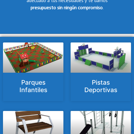
adecuado a tus necesidades y te damos
presupuesto
sin ningún compromiso
.
Parques
Pistas
Infantiles
Deportivas