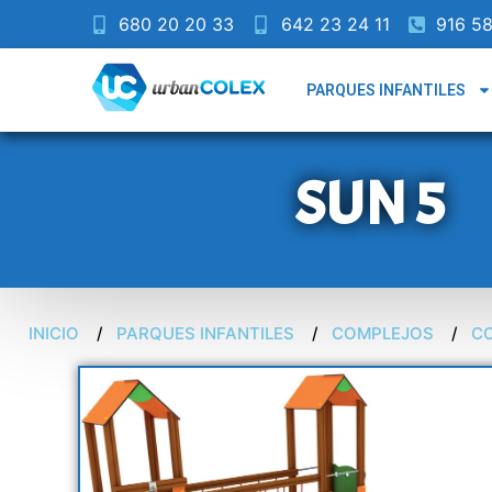
680 20 20 33
642 23 24 11
916 58
PARQUES INFANTILES
SUN 5
INICIO
PARQUES INFANTILES
COMPLEJOS
C