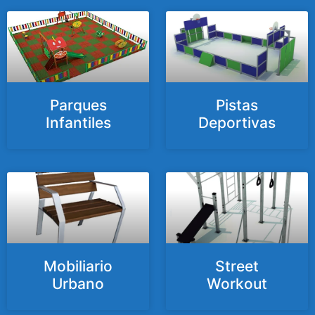
Parques
Pistas
Infantiles
Deportivas
Mobiliario
Street
Urbano
Workout