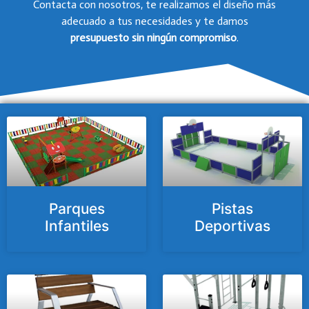
Contacta con nosotros, te realizamos el diseño más
adecuado a tus necesidades y te damos
presupuesto
sin ningún compromiso
.
Parques
Pistas
Infantiles
Deportivas