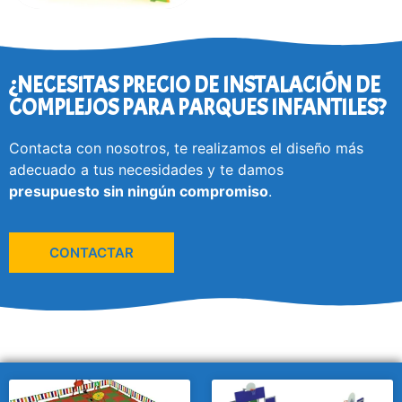
¿NECESITAS PRECIO DE INSTALACIÓN DE
COMPLEJOS PARA PARQUES INFANTILES?
Contacta con nosotros, te realizamos el diseño más
adecuado a tus necesidades y te damos
presupuesto
sin ningún compromiso
.
CONTACTAR