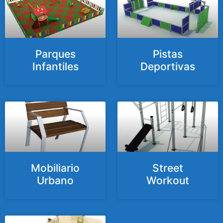
Parques
Pistas
Infantiles
Deportivas
Mobiliario
Street
Urbano
Workout