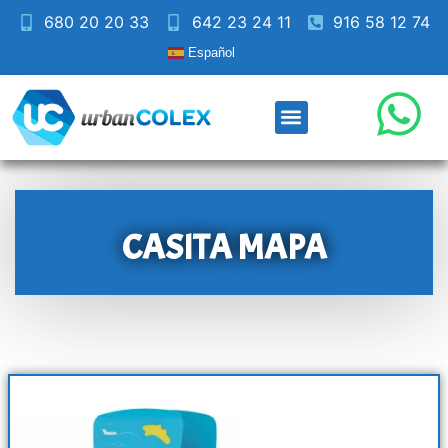
680 20 20 33
642 23 24 11
916 58 12 74
Español
CASITA MAPA