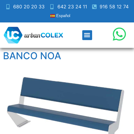
680 20 20 33
642 23 24 11
916 58 12 74
Español
BANCO NOA