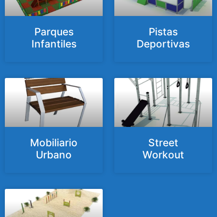
Parques
Pistas
Infantiles
Deportivas
Mobiliario
Street
Urbano
Workout