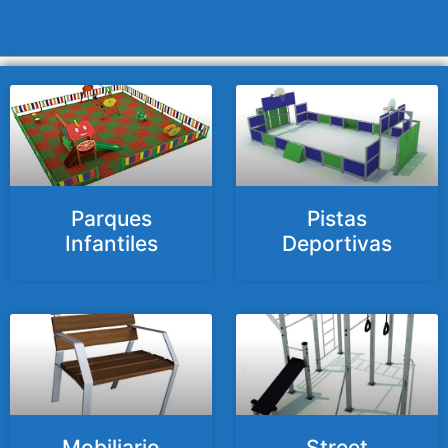
Parques
Pistas
Infantiles
Deportivas
Mobiliario
Street