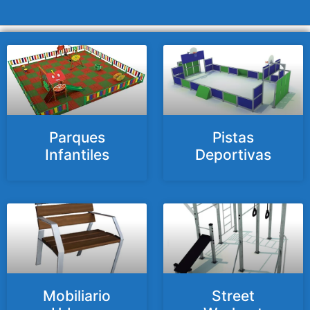
Parques
Pistas
Infantiles
Deportivas
Mobiliario
Street