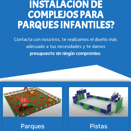
INSTALACIÓN DE
COMPLEJOS PARA
PARQUES INFANTILES?
Contacta con nosotros, te realizamos el diseño más
adecuado a tus necesidades y te damos
presupuesto
sin ningún compromiso
.
Parques
Pistas