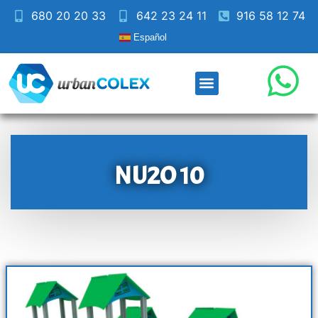
680 20 20 33
642 23 24 11
916 58 12 74
Español
NU2O 10