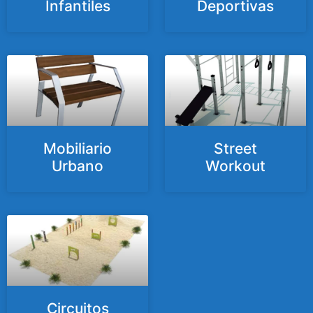
Infantiles
Deportivas
Mobiliario
Street
Urbano
Workout
Circuitos