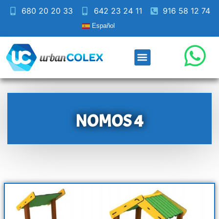
680 20 20 33
642 23 24 11
916 58 12 74
Español
NOMOS 4