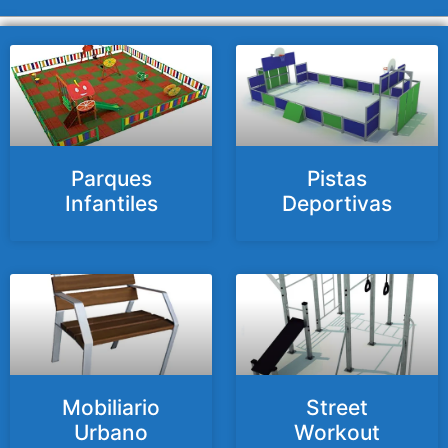
Parques
Pistas
Infantiles
Deportivas
Mobiliario
Street
Urbano
Workout