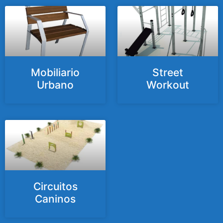
Mobiliario
Street
Urbano
Workout
Circuitos
Caninos