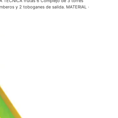
HA TÉCNICA frutas 6 Complejo de 3 torres
omberos y 2 toboganes de salida. MATERIAL ·