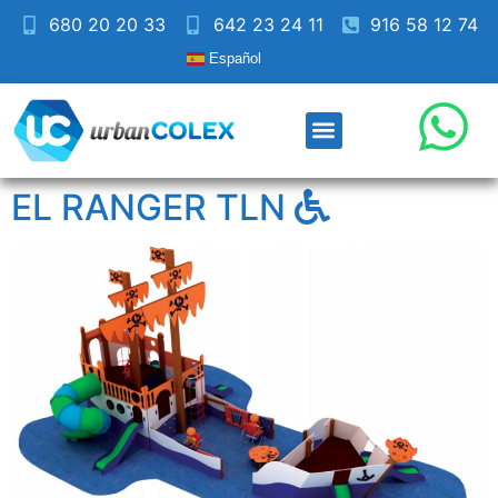
680 20 20 33
642 23 24 11
916 58 12 74
Español
EL RANGER TLN