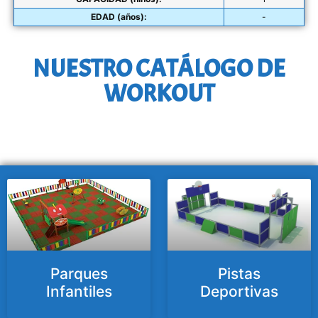
EDAD (años):
-
NUESTRO CATÁLOGO DE
WORKOUT
Parques
Pistas
Infantiles
Deportivas