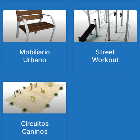
Mobiliario
Street
Urbano
Workout
Circuitos
Caninos