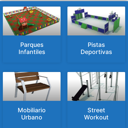
Parques
Pistas
Infantiles
Deportivas
Mobiliario
Street
Urbano
Workout