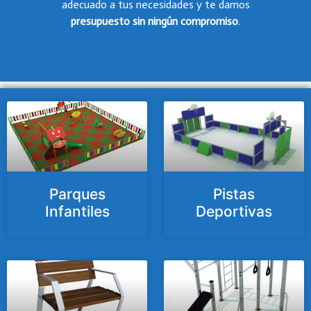
adecuado a tus necesidades y te damos
presupuesto
sin ningún compromiso
.
Parques
Pistas
Infantiles
Deportivas