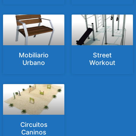
Mobiliario
Street
Urbano
Workout
Circuitos
Caninos